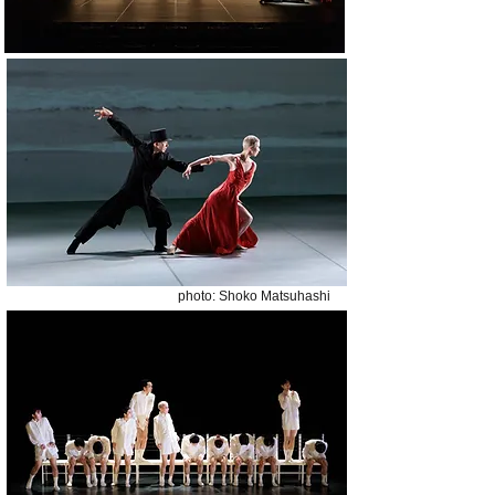
​photo: Shoko Matsuhashi