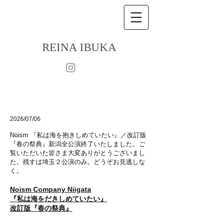
R
EINA IBUKA
​2026/07/06
Noism 『私は海を抱きしめていたい』／改訂版
『春の祭典』
新潟全公演終了いたしました。ご
覧いただいた皆さま大変ありがとうございまし
た。
残すは埼玉２公演のみ。
どうぞお見逃しな
く。
Noism Company Niigata
『私は海をだきしめていたい』
改訂版『春の祭典』