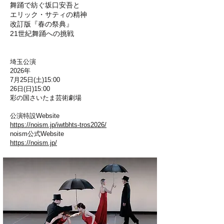
​舞踊で紡ぐ坂口安吾と
エリック・サティの精神
改訂版『春の祭典』
21世紀舞踊への挑戦
埼玉公演
2026年
7月25日(土)15:00
26日(日)15:00
彩の国さいたま芸術劇場​
公演特設Website
https://noism.jp/iwtbhts-tros2026/
​noism公式Website
https://noism.jp/